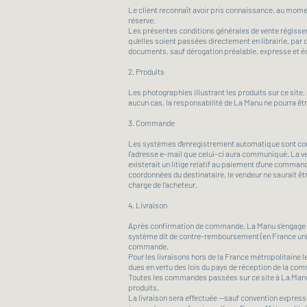
Le client reconnaît avoir pris connaissance, au mom
réserve.
Les présentes conditions générales de vente régissen
qu’elles soient passées directement en librairie, par
documents, sauf dérogation préalable, expresse et éc
2. Produits
Les photographies illustrant les produits sur ce site,
aucun cas, la responsabilité de La Manu ne pourra êt
3. Commande
Les systèmes d'enregistrement automatique sont cons
l'adresse e-mail que celui-ci aura communiqué. La ve
existerait un litige relatif au paiement d'une command
coordonnées du destinataire, le vendeur ne saurait être
charge de l’acheteur.
4. Livraison
Après confirmation de commande, La Manu s'engage à l
système dit de contre-remboursement (en France unique
commande.
Pour les livraisons hors de la France métropolitaine le
dues en vertu des lois du pays de réception de la comm
Toutes les commandes passées sur ce site à La Manu so
produits.
La livraison sera effectuée —sauf convention expresse 