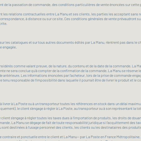
ent de la passation de commande, des conditions particulières de vente énoncées sur cette
t les relations contractuelles entre La Manu et ses clients, les parties les acceptant sans
 correspondance, à distance ou sur ce site. Ces conditions générales de vente prévaudront su
rite.
 sur les catalogues et sur tous autres documents édités par La Manu, n'entrent pas dans le ch
re engagée.
idérés comme valant preuve, de la nature, du contenu et de la date de la commande. La Ma
nte ne sera conclue qu'à compter de la confirmation de la commande. La Manu se réserve le 
e antérieure. Les informations énoncées par l'acheteur, lors de la prise de commande engagent
 tenu responsable de l'impossibilité dans laquelle il pourrait être de livrer le produit et le co
ivrer à La Poste ou à un transporteur toutes les références en stock dans un délai maximum
ment), le client s'engage à régler à La Poste, au transporteur ou à son représentant la tot
 client s'engage à régler toutes les taxes dues à l'importation de produits, les droits de douane
ande. La Manu se dégage de fait de toute responsabilité juridique si l'acquittement des taxes
nt destinées à l'usage personnel des clients, les clients ou les destinataires des produits s
contraire et ponctuelle entre le client et La Manu— par La Poste en France Métropolitaine. Pa