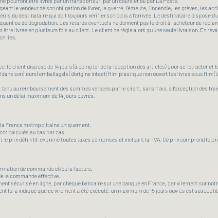
e pourront être livrés par un transporteur, par un coursier ou par La Poste.
 le vendeur de son obligation de livrer, la guerre, l'émeute, l'incendie, les grèves, les acci
s du destinataire qui doit toujours vérifier son colis à l'arrivée. Le destinataire dispose d'
uant ou de dégradation. Les retards éventuels ne donnent pas le droit à l'acheteur de récl
e livrée en plusieurs fois au client. Le client ne règle alors qu'une seule livraison. En revanc
n liés.
client dispose de 14 jours (à compter de la réception des articles) pour se rétracter et le 
) dans son(leurs) emballage(s) d'origine intact (film plastique non ouvert les livres sous film) 
st tenu au remboursement des sommes versées par le client, sans frais, à l'exception des frai
ns un délai maximum de 14 jours ouvrés.
 la France métropolitaine uniquement.
ront calculés au cas par cas.
le prix définitif, exprimé toutes taxes comprises et incluant la TVA. Ce prix comprend le pri
onfirmation de commande et/ou la facture.
 de la commande effective.
ement sécurisé en ligne, par chèque bancaire sur une banque en France, par virement sur not
ent lui a indiqué que ce virement a été exécuté, un maximum de 15 jours ouvrés est susceptibl