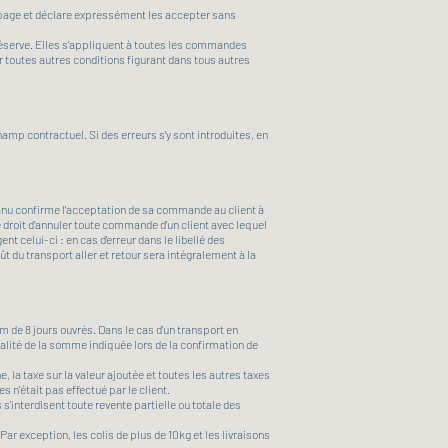
 page et déclare expressément les accepter sans
 réserve. Elles s’appliquent à toutes les commandes
r toutes autres conditions figurant dans tous autres
amp contractuel. Si des erreurs s'y sont introduites, en
nu confirme l'acceptation de sa commande au client à
droit d'annuler toute commande d'un client avec lequel
 celui-ci : en cas d'erreur dans le libellé des
ût du transport aller et retour sera intégralement à la
 de 8 jours ouvrés. Dans le cas d'un transport en
alité de la somme indiquée lors de la confirmation de
, la taxe sur la valeur ajoutée et toutes les autres taxes
 n'était pas effectué par le client.
'interdisent toute revente partielle ou totale des
r exception, les colis de plus de 10kg et les livraisons