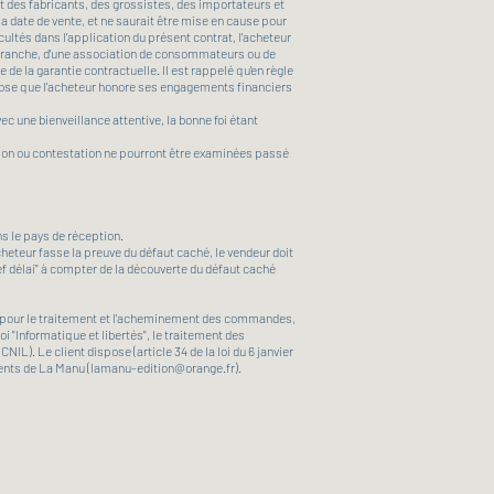
t des fabricants, des grossistes, des importateurs et
a date de vente, et ne saurait être mise en cause pour
ultés dans l'application du présent contrat, l'acheteur
la branche, d'une association de consommateurs ou de
e de la garantie contractuelle. Il est rappelé qu'en règle
uppose que l'acheteur honore ses engagements financiers
 une bienveillance attentive, la bonne foi étant
tion ou contestation ne pourront être examinées passé
s le pays de réception.
'acheteur fasse la preuve du défaut caché, le vendeur doit
bref délai" à compter de la découverte du défaut caché
es pour le traitement et l'acheminement des commandes,
 "Informatique et libertés", le traitement des
IL). Le client dispose (article 34 de la loi du 6 janvier
ients de La Manu (
lamanu-edition@orange.fr
).