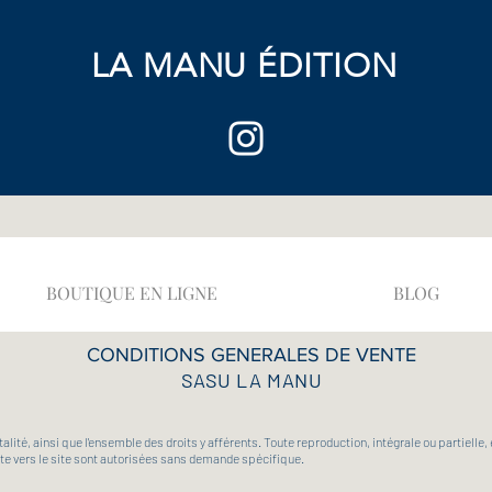
LA MANU
ÉDITION
BOUTIQUE EN LIGNE
BLOG
CONDITIONS GENERALES DE VENTE
SASU LA MANU
otalité, ainsi que l'ensemble des droits y afférents. Toute reproduction, intégrale ou partiel
exte vers le site sont autorisées sans demande spécifique.