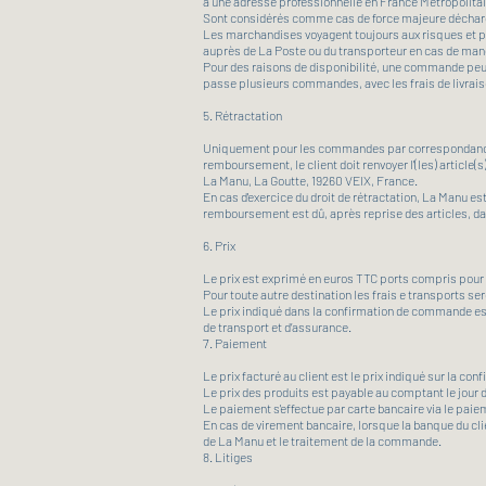
à une adresse professionnelle en France Métropolitain
Sont considérés comme cas de force majeure déchargeant
Les marchandises voyagent toujours aux risques et péril
auprès de La Poste ou du transporteur en cas de manq
Pour des raisons de disponibilité, une commande peut êtr
passe plusieurs commandes, avec les frais de livraiso
5. Rétractation
Uniquement pour les commandes par correspondance, le 
remboursement, le client doit renvoyer l'(les) article(s
La Manu, La Goutte, 19260 VEIX, France.
En cas d'exercice du droit de rétractation, La Manu e
remboursement est dû, après reprise des articles, da
6. Prix
Le prix est exprimé en euros TTC ports compris pour
Pour toute autre destination les frais e transports se
Le prix indiqué dans la confirmation de commande est 
de transport et d’assurance.
7. Paiement
Le prix facturé au client est le prix indiqué sur la c
Le prix des produits est payable au comptant le jour
Le paiement s'effectue par carte bancaire via le pai
En cas de virement bancaire, lorsque la banque du cli
de La Manu et le traitement de la commande.
8. Litiges