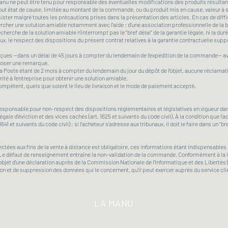
Manu ne peut être tenu pour responsable des éventuelles modifications des produits résultan
out état de cause, limitée au montant de la commande, ou du produit mis en cause, valeur à s
ster malgré toutes les précautions prises dans la présentation des articles. En cas de diffic
echercher une solution amiable notamment avec l'aide : d'une association professionnelle de 
echerche de la solution amiable n'interrompt pas le "bref délai" de la garantie légale, ni la duré
aux, le respect des dispositions du présent contrat relatives à la garantie contractuelle s
çues —dans un délai de 45 jours à compter du lendemain de l'expédition de la commande— avec
xposer une remarque.
la Poste étant de 2 mois à compter du lendemain du jour du dépôt de l'objet, aucune réclama
orité à l'entreprise pour obtenir une solution amiable.
ompétent, quels que soient le lieu de livraison et le mode de paiement accepté.
responsable pour non-respect des dispositions réglementaires et législatives en vigueur dan
égale d'éviction et des vices cachés (art. 1625 et suivants du code civil). À la condition que l
1 et suivants du code civil) ; si l'acheteur s'adresse aux tribunaux, il doit le faire dans un "
tées aux fins de la vente à distance est obligatoire, ces informations étant indispensabl
 Le défaut de renseignement entraîne la non-validation de la commande. Conformément à la loi
'objet d'une déclaration auprès de la Commission Nationale de l'Informatique et des Libertés (CN
ation et de suppression des données qui le concernent, qu'il peut exercer auprès du service cl
LA MANU
Édition
France