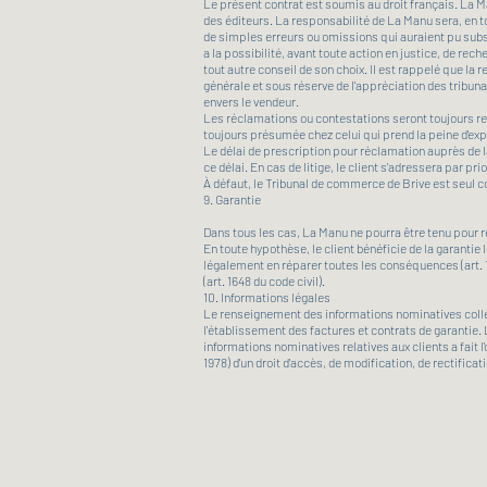
Le présent contrat est soumis au droit français. La 
des éditeurs. La responsabilité de La Manu sera, en t
de simples erreurs ou omissions qui auraient pu subsi
a la possibilité, avant toute action en justice, de r
tout autre conseil de son choix. Il est rappelé que la r
générale et sous réserve de l'appréciation des tribun
envers le vendeur.
Les réclamations ou contestations seront toujours re
toujours présumée chez celui qui prend la peine d'e
Le délai de prescription pour réclamation auprès de 
ce délai. En cas de litige, le client s'adressera par pri
À défaut, le Tribunal de commerce de Brive est seul c
9. Garantie
Dans tous les cas, La Manu ne pourra être tenu pour 
En toute hypothèse, le client bénéficie de la garantie l
légalement en réparer toutes les conséquences (art. 164
(art. 1648 du code civil).
10. Informations légales
Le renseignement des informations nominatives collec
l'établissement des factures et contrats de garantie.
informations nominatives relatives aux clients a fait l
1978) d'un droit d'accès, de modification, de rectific