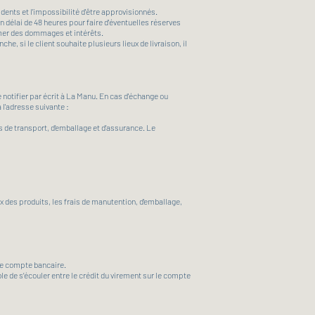
dents et l'impossibilité d'être approvisionnés.
un délai de 48 heures pour faire d'éventuelles réserves
amer des dommages et intérêts.
he, si le client souhaite plusieurs lieux de livraison, il
notifier par écrit à La Manu. En cas d'échange ou
à l'adresse suivante :
s de transport, d’emballage et d’assurance. Le
x des produits, les frais de manutention, d'emballage,
re compte bancaire.
e de s’écouler entre le crédit du virement sur le compte